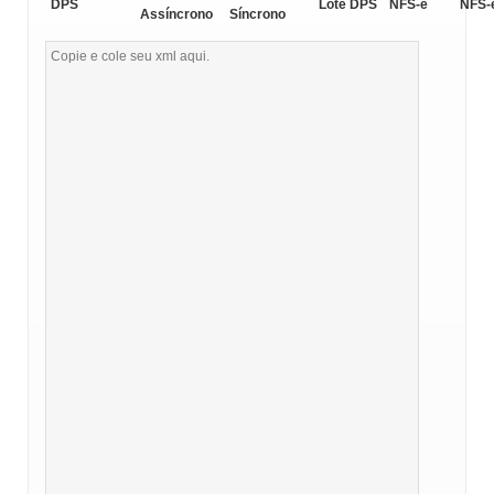
DPS
Lote DPS
NFS-e
NFS-
Assíncrono
Síncrono