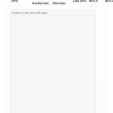
DPS
Lote DPS
NFS-e
NFS-
Assíncrono
Síncrono