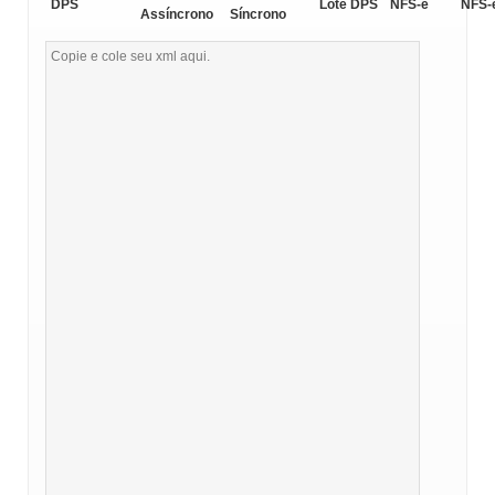
DPS
Lote DPS
NFS-e
NFS-
Assíncrono
Síncrono