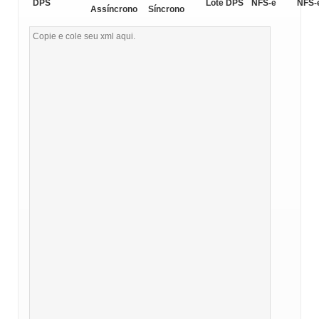
DPS
Lote DPS
NFS-e
NFS-
Assíncrono
Síncrono