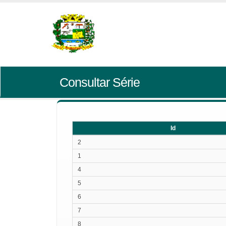
Consultar Série
Id
Id
2
1
4
5
6
7
8