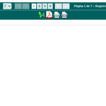
:
1
2
3
4
Página 1 de 7 -- Regist