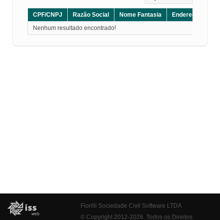
CPF/CNPJ
Razão Social
Nome Fantasia
Endereço
CE
Nenhum resultado encontrado!
Fiorilli Sociedade Civil Software LTDA
© Copyright 2012-2026. Todos os Direitos