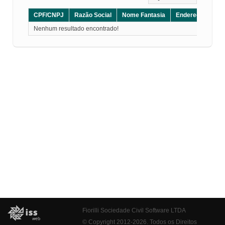
CPF/CNPJ
Razão Social
Nome Fantasia
Endereço
CE
Nenhum resultado encontrado!
Fiorilli Sociedade Civil Software LTDA
© Copyright 2012-2026. Todos os Direitos