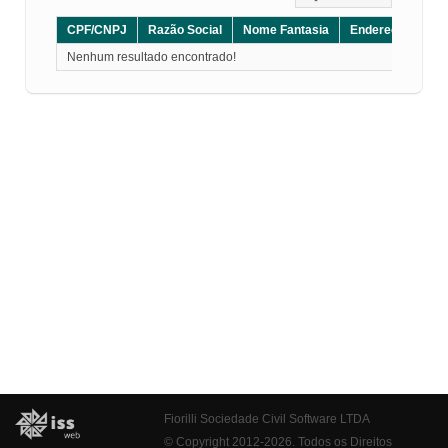
CPF/CNPJ
Razão Social
Nome Fantasia
Endereço
CE
Nenhum resultado encontrado!
Fiorilli Sociedade Civil Software LTDA
© Copyright 2012-2026. Todos os Direitos