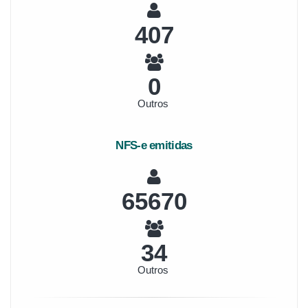
470
0
Outros
NFS-e emitidas
75773
39
Outros